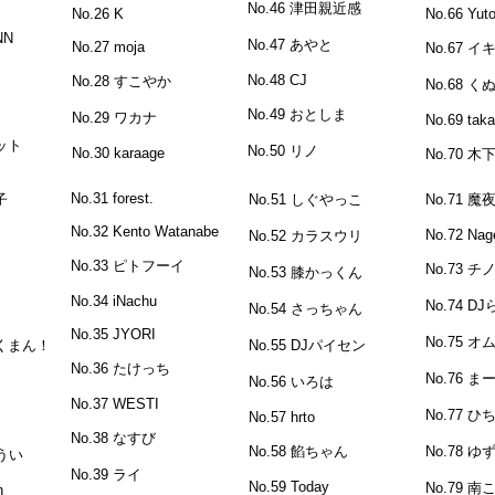
No.46 津田親近感
No.26 K
No.66 Yut
NN
No.47 あやと
No.27 moja
No.67 イ
No.48 CJ
No.28 すこやか
No.68 く
No.49 おとしま
No.29 ワカナ
No.69 taka
ハット
No.50 リノ
No.30 karaage
No.70 木
No.31 forest.
子
No.51 しぐやっこ
No.71 魔
No.32 Kento Watanabe
No.72 Nag
No.52 カラスウリ
No.33 ピトフーイ
No.73 チ
No.53 膝かっくん
No.34 iNachu
No.74 D
No.54 さっちゃん
No.35 JYORI
No.75 オ
っくまん！
No.55 DJパイセン
No.36 たけっち
No.76 ま
No.56 いろは
No.37 WESTI
No.77 ひ
No.57 hrto
No.38 なすび
No.58 餡ちゃん
No.78 ゆ
らうい
No.39 ライ
No.59 Today
No.79 南
n