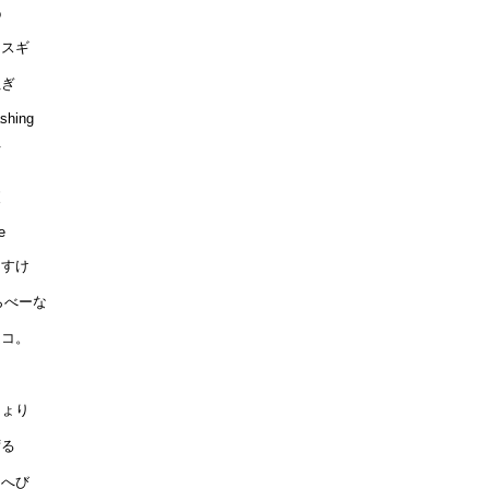
o
キスギ
ぬぎ
shing
下
夜
e
ノすけ
Jらべーな
ムコ。
ー
ちょり
ずる
こへび