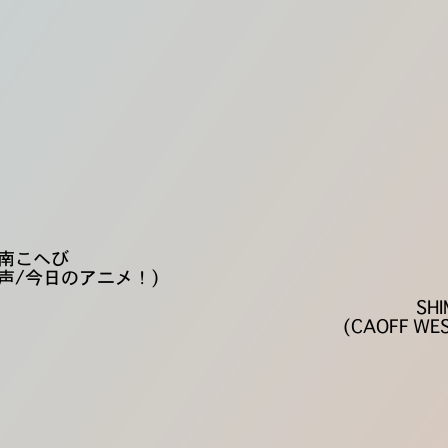
南こへび
人声/今日のアニメ！)
SH
(CAOFF W