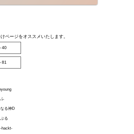
分けページをオススメいたします。
～40
～81
oyoung
なふ
偉大なる神D
ぁぶる
hackt-