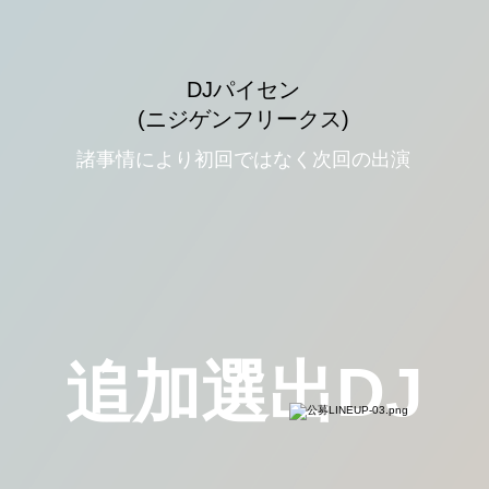
DJパイセン
​(ニジゲンフリークス)
諸事情により初回ではなく次回の出演
追加選出DJ