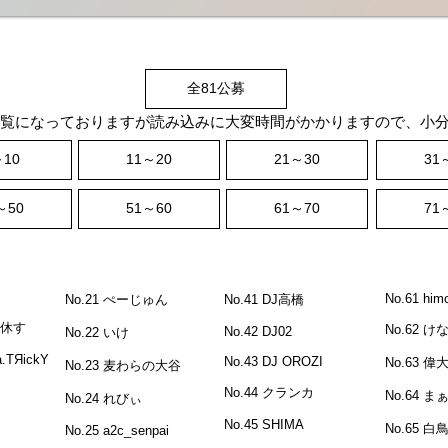
全81公募
一覧になっておりますが読み込みに大変時間がかかりますので、小
～10
11～20
21～30
31
～50
51～60
61～70
71
No.61 him
No.21 ぺーじゅん
No.41 DJ高橋
事休す
No.62 け
No.42 DJ02
No.22 いけ
.a.TЯickY
No.43 DJ OROZI
No.63 
No.23 麦わらの大谷
No.44 クランカ
No.64 ま
No.24 れびぃ
No.45 SHIMA
No.65 白鳥-
No.25 a2c_senpai