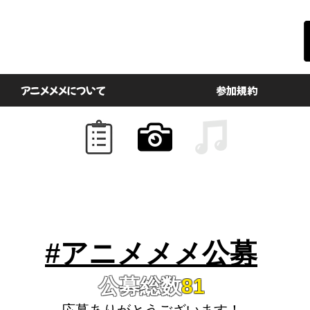
アニメメメについて
参加規約
​#アニメメメ公募
公募総数
81