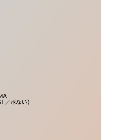
IMA
EST／ボない)