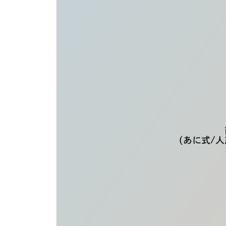
​(あに式/