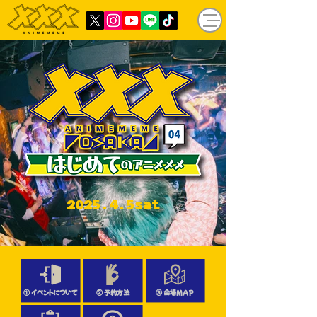
2025.4.5sat
① イベントについて
②​ 予約方法
③ 会場MAP