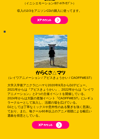
（イニシエモーション/87-ｴｲﾃｨｾﾌﾞﾝ-）
収入の2/3をアニソンCDの購入に使ってます。
Xアカウント
からくさ△マツ
（レイワアニメーション / アビスきょうかい / CAOFFWEST）
大学入学後アニクラにハマり2020年9月からDJデビュー。
2021年からは『アビスきょうかい』、2022年からは『レイワ
アニメーション』と2つの主催イベントを開催している。
2024年からは大阪の老舗イベント『CAOFFWEST』にレギュ
ラークルーとして加入し、活躍の場を広げている。
DJとしては丁寧なミックスや意外性のある繋ぎを強く意識し
ており、また、毎クール60本以上のアニメ視聴による幅広い
選曲を得意としている。
Xアカウント