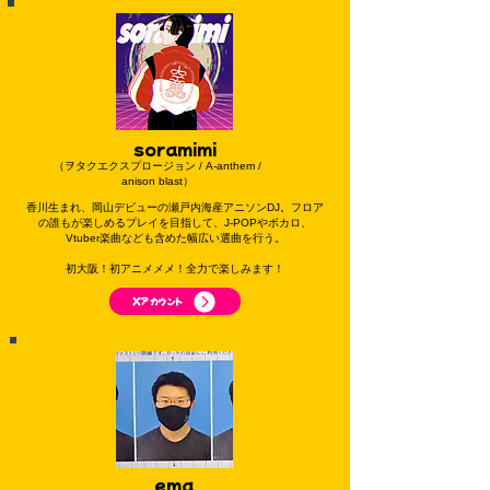
soramimi
（ヲタクエクスプロージョン / A-anthem /
anison blast）
香川生まれ、岡山デビューの瀬戸内海産アニソンDJ。フロア
の誰もが楽しめるプレイを目指して、J-POPやボカロ、
Vtuber楽曲なども含めた幅広い選曲を行う。
初大阪！初アニメメメ！全力で楽しみます！
Xアカウント
ema